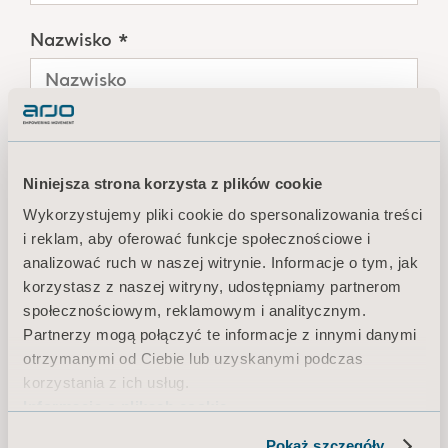
Nazwisko *
Hasło *
Wyświetl
Niniejsza strona korzysta z plików cookie
Wykorzystujemy pliki cookie do spersonalizowania treści
Potwierdź hasło *
i reklam, aby oferować funkcje społecznościowe i
Wyświetl
analizować ruch w naszej witrynie. Informacje o tym, jak
korzystasz z naszej witryny, udostępniamy partnerom
społecznościowym, reklamowym i analitycznym.
Partnerzy mogą połączyć te informacje z innymi danymi
Kraj *
otrzymanymi od Ciebie lub uzyskanymi podczas
korzystania z ich usług.
Informacja o plikach cookie
Preferowany język *
Pokaż szczegóły