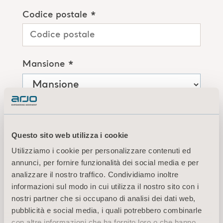
Codice postale *
Mansione *
Organizzazione/Istituto *
Questo sito web utilizza i cookie
Utilizziamo i cookie per personalizzare contenuti ed
annunci, per fornire funzionalità dei social media e per
Cliccando sul pulsante "Invia", si
analizzare il nostro traffico. Condividiamo inoltre
crea un account MyArjo e si
accettano le
Condizioni d'uso
e
informazioni sul modo in cui utilizza il nostro sito con i
l'Informativa sulla privacy
di Arjo.
nostri partner che si occupano di analisi dei dati web,
pubblicità e social media, i quali potrebbero combinarle
Accetto di ricevere regolarmente
con altre informazioni che ha fornito loro o che hanno