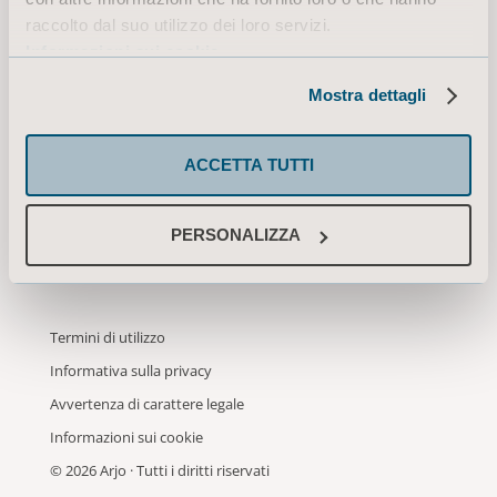
informazioni da Arjo via e-mail.
raccolto dal suo utilizzo dei loro servizi.
Sarà possibile annullare l'iscrizione a
Informazioni sui cookie
queste comunicazioni in qualsiasi
Mostra dettagli
momento.
ACCETTA TUTTI
INVIA
PERSONALIZZA
Termini di utilizzo
Informativa sulla privacy
Avvertenza di carattere legale
Informazioni sui cookie
© 2026 Arjo · Tutti i diritti riservati