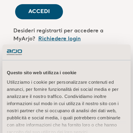
ACCEDI
Desideri registrarti per accedere a
MyArjo?
Richiedere login
Sei un collaboratore Arjo?
Accedi qui
Questo sito web utilizza i cookie
Utilizziamo i cookie per personalizzare contenuti ed
Termini di utilizzo
annunci, per fornire funzionalità dei social media e per
Informativa sulla privacy
analizzare il nostro traffico. Condividiamo inoltre
Avvertenza di carattere legale
informazioni sul modo in cui utilizza il nostro sito con i
Informazioni sui cookie
nostri partner che si occupano di analisi dei dati web,
pubblicità e social media, i quali potrebbero combinarle
© 2026 Arjo · Tutti i diritti riservati
con altre informazioni che ha fornito loro o che hanno
raccolto dal suo utilizzo dei loro servizi.