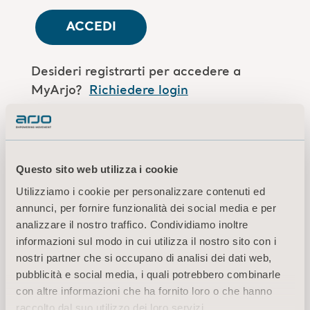
ACCEDI
Desideri registrarti per accedere a
MyArjo?
Richiedere login
Sei un collaboratore Arjo?
Accedi qui
Questo sito web utilizza i cookie
Utilizziamo i cookie per personalizzare contenuti ed
Termini di utilizzo
annunci, per fornire funzionalità dei social media e per
Informativa sulla privacy
analizzare il nostro traffico. Condividiamo inoltre
Avvertenza di carattere legale
informazioni sul modo in cui utilizza il nostro sito con i
Informazioni sui cookie
nostri partner che si occupano di analisi dei dati web,
pubblicità e social media, i quali potrebbero combinarle
© 2026 Arjo · Tutti i diritti riservati
con altre informazioni che ha fornito loro o che hanno
raccolto dal suo utilizzo dei loro servizi.