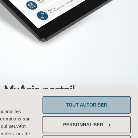
MyArjo portail
TOUT AUTORISER
personnalisé vous permettant d'accéder
ionnalités
cilement aux outils et aux services Arjo
formations sur
PERSONNALISER
, qui peuvent
lectées lors de