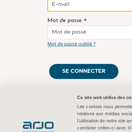
Mot de passe *
Mot de passe oublié ?
SE CONNECTER
S’agit-il de votre première utilis
Ce site web utilise des co
Are you an Arjo employee?
Log 
Les cookies nous permetten
relatives aux médias socia
l'utilisation de notre site
combiner celles-ci avec d'