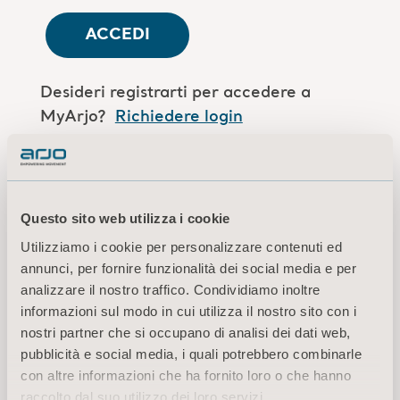
ACCEDI
Desideri registrarti per accedere a
MyArjo?
Richiedere login
Sei un collaboratore Arjo?
Accedi qui
Questo sito web utilizza i cookie
Utilizziamo i cookie per personalizzare contenuti ed
Termini di utilizzo
annunci, per fornire funzionalità dei social media e per
Informativa sulla privacy
analizzare il nostro traffico. Condividiamo inoltre
Avvertenza di carattere legale
informazioni sul modo in cui utilizza il nostro sito con i
Informazioni sui cookie
nostri partner che si occupano di analisi dei dati web,
pubblicità e social media, i quali potrebbero combinarle
© 2026 Arjo · Tutti i diritti riservati
con altre informazioni che ha fornito loro o che hanno
raccolto dal suo utilizzo dei loro servizi.