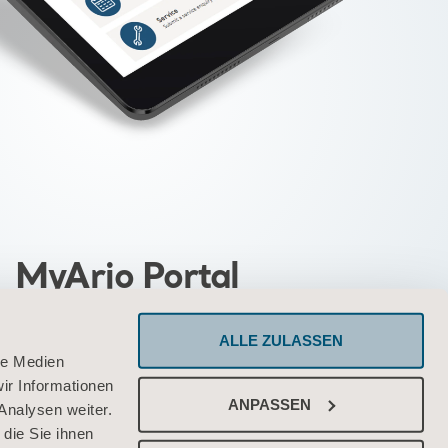
MyArjo Portal
nlichen Portal können Sie schnell und
ALLE ZULASSEN
auf die Tools und Leistungen von Arjo
le Medien
ir Informationen
zugreifen
ANPASSEN
Analysen weiter.
die Sie ihnen