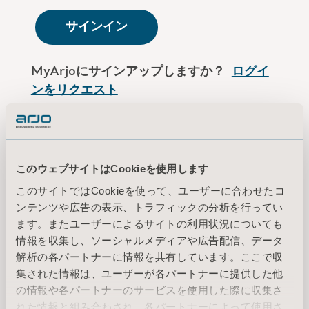
サインイン
MyArjoにサインアップしますか？
ログイ
ンをリクエスト
Arjoの従業員ですか？
ログインはこちら
このウェブサイトはCookieを使用します
このサイトではCookieを使って、ユーザーに合わせたコ
利用規約
ンテンツや広告の表示、トラフィックの分析を行ってい
プライバシーポリシー
ます。またユーザーによるサイトの利用状況についても
リーガルノーティス
情報を収集し、ソーシャルメディアや広告配信、データ
クッキーに関する情報
解析の各パートナーに情報を共有しています。ここで収
集された情報は、ユーザーが各パートナーに提供した他
© 2026 Arjo · All rights reserved
の情報や各パートナーのサービスを使用した際に収集さ
れた情報と組み合わされ、各パートナーによって使用さ