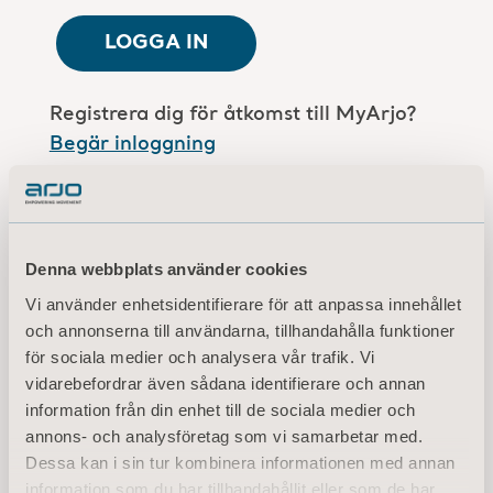
LOGGA IN
Registrera dig för åtkomst till MyArjo?
Begär inloggning
Är du anställd på Arjo?
Logga in här
Denna webbplats använder cookies
Vi använder enhetsidentifierare för att anpassa innehållet
Användarvillkor
och annonserna till användarna, tillhandahålla funktioner
Sekretesspolicy
för sociala medier och analysera vår trafik. Vi
Juridisk information
vidarebefordrar även sådana identifierare och annan
Information om cookies
information från din enhet till de sociala medier och
annons- och analysföretag som vi samarbetar med.
© 2026 Arjo · Med ensamrätt
Dessa kan i sin tur kombinera informationen med annan
information som du har tillhandahållit eller som de har