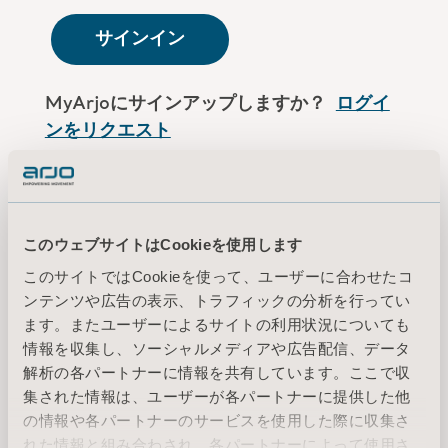
サインイン
MyArjoにサインアップしますか？
ログイ
ンをリクエスト
Arjoの従業員ですか？
ログインはこちら
このウェブサイトはCookieを使用します
このサイトではCookieを使って、ユーザーに合わせたコ
利用規約
ンテンツや広告の表示、トラフィックの分析を行ってい
プライバシーポリシー
ます。またユーザーによるサイトの利用状況についても
リーガルノーティス
情報を収集し、ソーシャルメディアや広告配信、データ
クッキーに関する情報
解析の各パートナーに情報を共有しています。ここで収
集された情報は、ユーザーが各パートナーに提供した他
© 2026 Arjo · All rights reserved
の情報や各パートナーのサービスを使用した際に収集さ
れた情報と組み合わされ、各パートナーによって使用さ