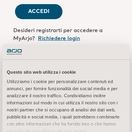
ACCEDI
Desideri registrarti per accedere a
MyArjo?
Richiedere login
Sei un collaboratore Arjo?
Accedi qui
Questo sito web utilizza i cookie
Utilizziamo i cookie per personalizzare contenuti ed
Termini di utilizzo
annunci, per fornire funzionalità dei social media e per
Informativa sulla privacy
analizzare il nostro traffico. Condividiamo inoltre
Avvertenza di carattere legale
informazioni sul modo in cui utilizza il nostro sito con i
Informazioni sui cookie
nostri partner che si occupano di analisi dei dati web,
pubblicità e social media, i quali potrebbero combinarle
© 2026 Arjo · Tutti i diritti riservati
con altre informazioni che ha fornito loro o che hanno
raccolto dal suo utilizzo dei loro servizi.