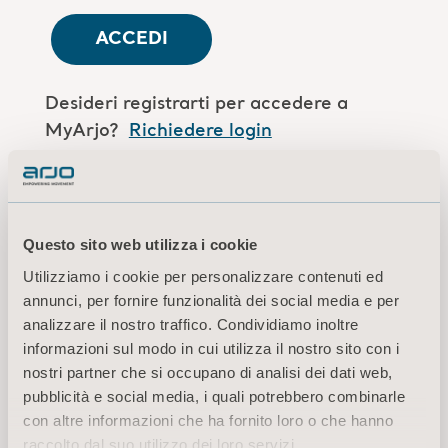
ACCEDI
Desideri registrarti per accedere a
MyArjo?
Richiedere login
Sei un collaboratore Arjo?
Accedi qui
Questo sito web utilizza i cookie
Utilizziamo i cookie per personalizzare contenuti ed
Termini di utilizzo
annunci, per fornire funzionalità dei social media e per
Informativa sulla privacy
analizzare il nostro traffico. Condividiamo inoltre
Avvertenza di carattere legale
informazioni sul modo in cui utilizza il nostro sito con i
Informazioni sui cookie
nostri partner che si occupano di analisi dei dati web,
pubblicità e social media, i quali potrebbero combinarle
© 2026 Arjo · Tutti i diritti riservati
con altre informazioni che ha fornito loro o che hanno
raccolto dal suo utilizzo dei loro servizi.