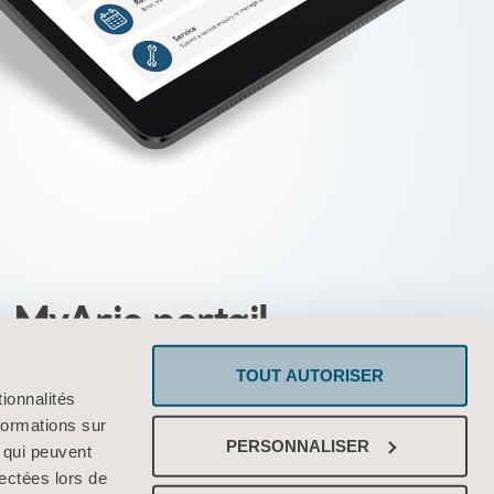
MyArjo portail
TOUT AUTORISER
personnalisé vous permettant d'accéder
ionnalités
cilement aux outils et aux services Arjo
formations sur
PERSONNALISER
, qui peuvent
lectées lors de