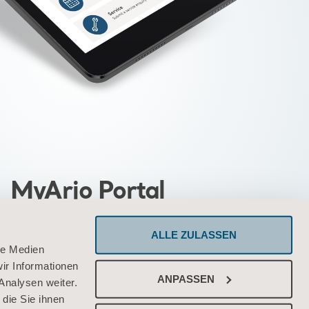
MyArjo Portal
nlichen Portal können Sie schnell und
ALLE ZULASSEN
auf die Tools und Leistungen von Arjo
le Medien
ir Informationen
zugreifen
ANPASSEN
Analysen weiter.
die Sie ihnen