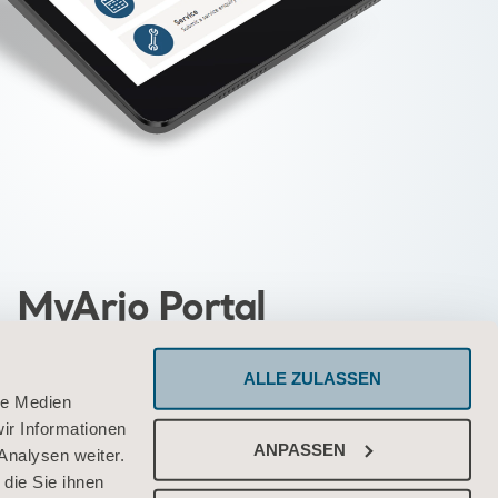
MyArjo Portal
nlichen Portal können Sie schnell und
ALLE ZULASSEN
auf die Tools und Leistungen von Arjo
le Medien
ir Informationen
zugreifen
ANPASSEN
Analysen weiter.
die Sie ihnen